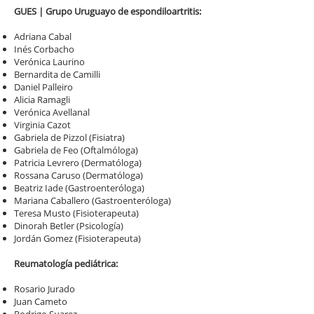
​GUES | Grupo Uruguayo de espondiloartritis:
Adriana Cabal
Inés Corbacho
Verónica Laurino
Bernardita de Camilli
Daniel Palleiro
Alicia Ramagli
Verónica Avellanal
Virginia Cazot
Gabriela de Pizzol (Fisiatra)
Gabriela de Feo (Oftalmóloga)
Patricia Levrero (Dermatóloga)
Rossana Caruso (Dermatóloga)
Beatriz Iade (Gastroenteróloga)
Mariana Caballero (Gastroenteróloga)
Teresa Musto (Fisioterapeuta)
Dinorah Betler (Psicología)
Jordán Gomez (Fisioterapeuta)
Reumatología pediátrica:
Rosario Jurado
Juan Cameto