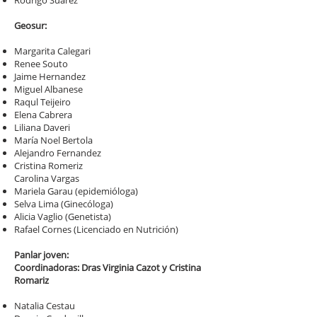
Rodrigo Suarez
​Geosur:
Margarita Calegari
Renee Souto
Jaime Hernandez
Miguel Albanese
Raqul Teijeiro
Elena Cabrera
Liliana Daveri
María Noel Bertola
Alejandro Fernandez
Cristina Romeriz
Carolina Vargas
Mariela Garau (epidemióloga)
Selva Lima (Ginecóloga)
Alicia Vaglio (Genetista)
Rafael Cornes (Licenciado en Nutrición)
Panlar joven:
Coordinadoras: Dras Virginia Cazot y Cristina
Romariz
Natalia Cestau