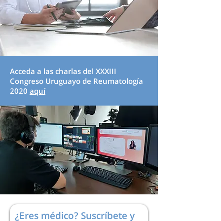
Acceda a las charlas del XXXIII
Congreso Uruguayo de Reumatología
2020
aquí
¿Eres médico? Suscríbete y