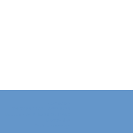
Contacto >
Tel:
2486 1128 | 2487 8776
Dirección: Av Italia 2982, 11600
Montevideo
Envía un mensaje