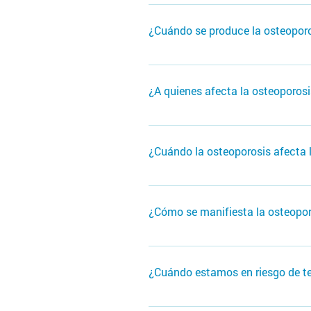
Significa hueso poroso. El hueso
¿Cuándo se produce la osteopor
Cuando hay más destrucción que 
fracturarse.
¿A quienes afecta la osteoporos
A adultos mayores de 50 años.
¿Cuándo la osteoporosis afecta l
Cuando presenta complicaciones 
frecuente y las fracturas por fra
¿Cómo se manifiesta la osteopo
En las primeras etapas no presen
se pueden corregir. Luego puede
¿Cuándo estamos en riesgo de te
de altura, o incluso fracturas po
Si tenemos uno de los padres qu