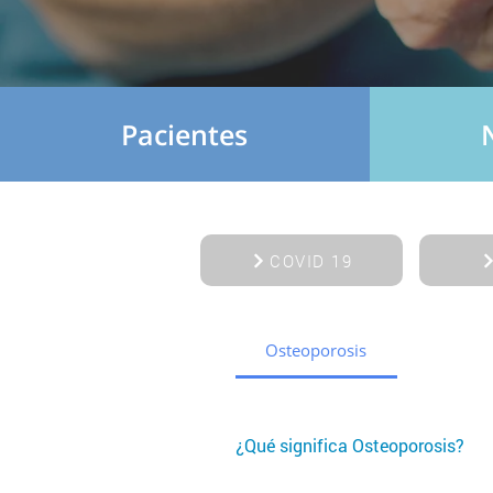
Pacientes
COVID 19
Osteoporosis
¿Qué significa Osteoporosis?