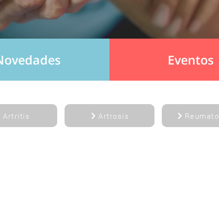
Novedades
Eventos
Artritis
Artrosis
Reumato