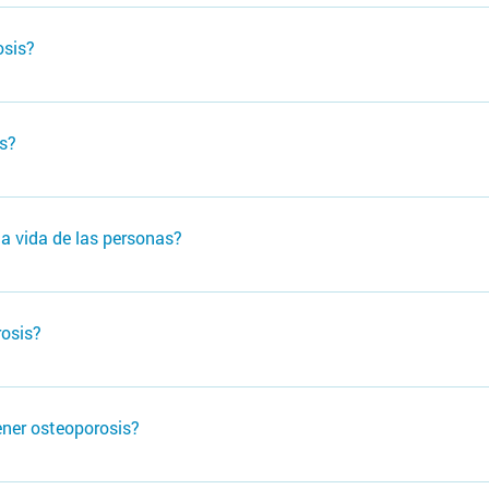
 es un órgano vivo que durante toda la vida se forma y se destr
osis?
formación y el hueso poroso se vuelve más frágil, por lo cual
is?
a vida de las personas?
(fracturas) o la persona tiene riesgo de fracturarse. La oste
gilidad del hueso afectan al 9% de la población mundial.
rosis?
ta síntomas. Este período puede ser largo y depende de muchos
n aparecer síntomas, tales como: dolor, deformaciones como cu
ner osteoporosis?
r traumatismos leves.
e se han fracturado la cadera por osteoporosis. Si siendo muje