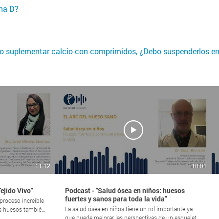
 lactosa y para ellos existen leches deslactosadas. Además exis
ina D?
 (brócoli, col, repollo, etc.), pescado (sardinas, jurel, bacalao)
btener suficiente calcio en sus dietas se deben administrar su
uesos sanos debido a que ayuda al organismo a absorber el calc
as enfermedades afectan la absorción de calcio (Celíacos, Croh
ión de los huesos. Además mejora la fuerza muscular y el equili
o suplementar calcio con comprimidos, ¿Debo suspenderlos en
rmedad coronaria, ¿el calcio me perjudica?"
e citrato de calcio que no se deposita en los vasos ni forma 
 el riesgo cardiovascular. Las personas con antecedentes de cá
ir calcio sin consulta con su nefrólogo.
11:12
10:01
ejido Vivo"
Podcast - "Salud ósea en niños: huesos
fuertes y sanos para toda la vida"
proceso increíble
La salud ósea en niños tiene un rol importante ya
tus huesos también
que puede mejorar las perspectivas de un esqueleto
uestra familia