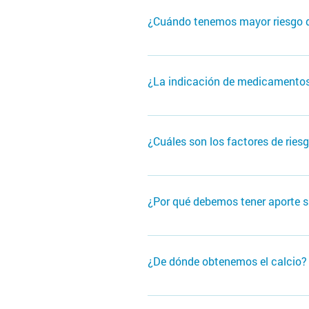
de los 42 o 45 años. Si hemos re
¿Cuándo tenemos mayor riesgo d
reumatoidea u otra enfermedad 
oncológicas. Si tenemos una diet
Si tenemos edad avanzada si tuvi
hábitos como tomar exceso de ca
por osteoporosis Si tenemos prop
¿La indicación de medicamentos 
enfermedad neurológica como P
No del todo. Su reumatólogo valo
¿Cuáles son los factores de ries
Existen dos tipos, uno de ellos s
otro lado, están los factores de 
¿Por qué debemos tener aporte s
vit D, ejercicio deportivo y evit
etc.
El calcio es esencial para el des
mineral que está constantemente
¿De dónde obtenemos el calcio?
al cuerpo el calcio que necesita, 
Los lácteos son la fuente de cal