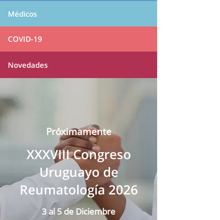
Médicos
COVID-19
Novedades
Próximamente
XXXVIII Congreso
Uruguayo de
Reumatología 2026
3 al 5 de Diciembre