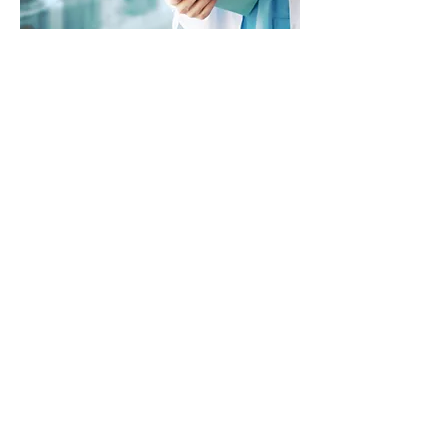
Otros artículos científicos
Acceda a la
Primera guía
latinoamericana de práctica
clínica para el tratamiento del
lupus eritematoso sistémico
:
GLADEL– PANLAR
Leer Guía