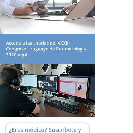
Acceda a las charlas del XXXIII
Congreso Uruguayo de Reumatología
2020
aquí
¿Eres médico? Suscríbete y