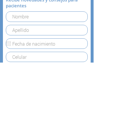
pacientes
Contacto >
Tel:
2486 1128
|
2487 8776
Dirección: Av Italia 2982,
11600 Montevideo
Suscribirme
Envía un mensaje
Los conceptos y opiniones en este sitio web y
los conexos, así como los contenidos en
archivos multimedia publicados aquí, son de