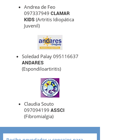
Andrea de Feo
097337949
CLAMAR
KIDS
(Artritis Idiopática
Juvenil)
Soledad Palay
095116637
ANDARES
(Espondiloartiritis)
Claudia Souto
097094199
ASSCI
(Fibromialgia)
Recibe novedades y consejos para