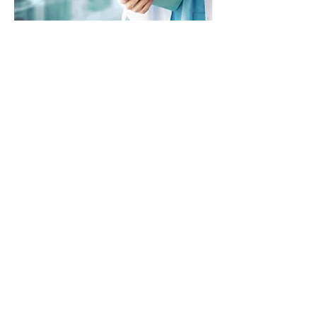
Otros artículos científicos
Acceda a la
Primera guía
latinoamericana de práctica
clínica para el tratamiento del
lupus eritematoso sistémico
:
GLADEL– PANLAR
Leer Guía