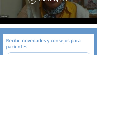
Recibe novedades y consejos para
pacientes
Contacto >
Tel:
2486 1128
|
2487 8776
Dirección: Av Italia 2982,
11600 Montevideo
Suscribirme
Envía un mensaje