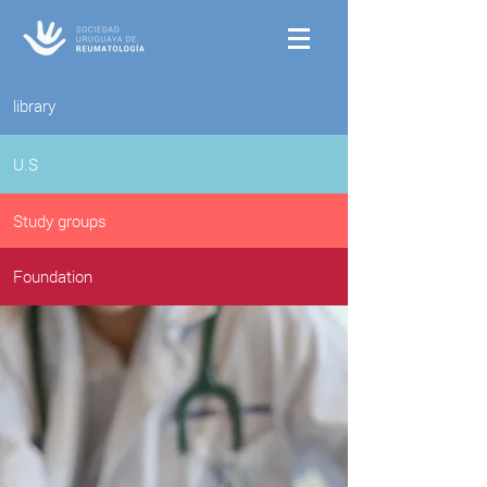
library
U.S
Study groups
Foundation