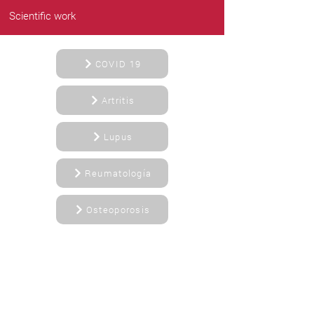
Scientific work
COVID 19
Artritis
Lupus
Reumatología
Osteoporosis